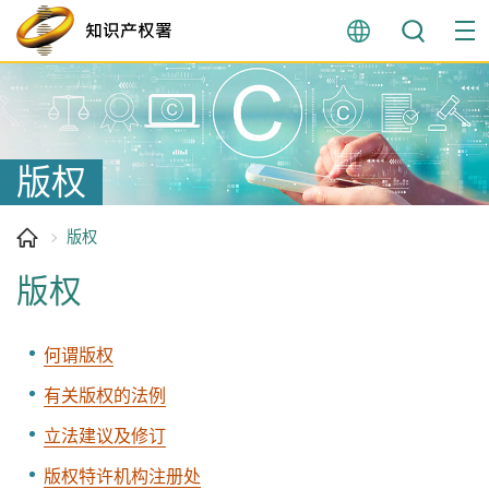
跳
至
内
容
开
始
版权
版权
版权
何谓版权
有关版权的法例
立法建议及修订
版权特许机构注册处