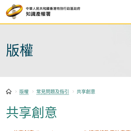
跳
至
內
容
開
始
版權
版權
常見問題及指引
共享創意
共享創意